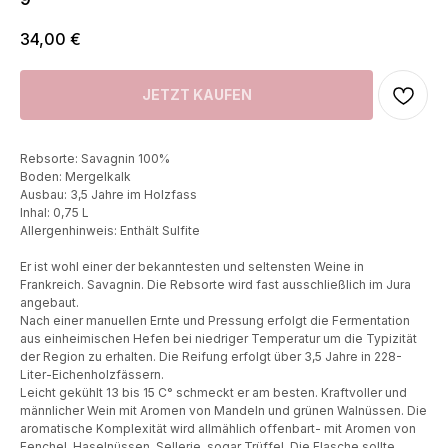
34,00
€
JETZT KAUFEN
Rebsorte: Savagnin 100%
Boden: Mergelkalk
Ausbau: 3,5 Jahre im Holzfass
Inhal: 0,75 L
Allergenhinweis: Enthält Sulfite
Er ist wohl einer der bekanntesten und seltensten Weine in
Frankreich. Savagnin. Die Rebsorte wird fast ausschließlich im Jura
angebaut.
Nach einer manuellen Ernte und Pressung erfolgt die Fermentation
aus einheimischen Hefen bei niedriger Temperatur um die Typizität
der Region zu erhalten. Die Reifung erfolgt über 3,5 Jahre in 228-
Liter-Eichenholzfässern.
Leicht gekühlt 13 bis 15 C° schmeckt er am besten. Kraftvoller und
männlicher Wein mit Aromen von Mandeln und grünen Walnüssen. Die
aromatische Komplexität wird allmählich offenbart- mit Aromen von
Fenchel, Haselnüssen, Sellerie, sogar Trüffel. Die Flasche sollte