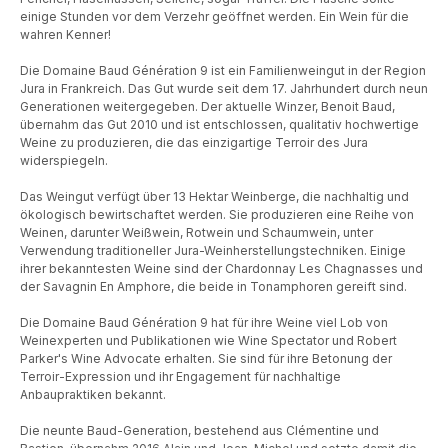
einige Stunden vor dem Verzehr geöffnet werden. Ein Wein für die
wahren Kenner!
Die Domaine Baud Génération 9 ist ein Familienweingut in der Region
Jura in Frankreich. Das Gut wurde seit dem 17. Jahrhundert durch neun
Generationen weitergegeben. Der aktuelle Winzer, Benoit Baud,
übernahm das Gut 2010 und ist entschlossen, qualitativ hochwertige
Weine zu produzieren, die das einzigartige Terroir des Jura
widerspiegeln.
Das Weingut verfügt über 13 Hektar Weinberge, die nachhaltig und
ökologisch bewirtschaftet werden. Sie produzieren eine Reihe von
Weinen, darunter Weißwein, Rotwein und Schaumwein, unter
Verwendung traditioneller Jura-Weinherstellungstechniken. Einige
ihrer bekanntesten Weine sind der Chardonnay Les Chagnasses und
der Savagnin En Amphore, die beide in Tonamphoren gereift sind.
Die Domaine Baud Génération 9 hat für ihre Weine viel Lob von
Weinexperten und Publikationen wie Wine Spectator und Robert
Parker's Wine Advocate erhalten. Sie sind für ihre Betonung der
Terroir-Expression und ihr Engagement für nachhaltige
Anbaupraktiken bekannt.
Die neunte Baud-Generation, bestehend aus Clémentine und