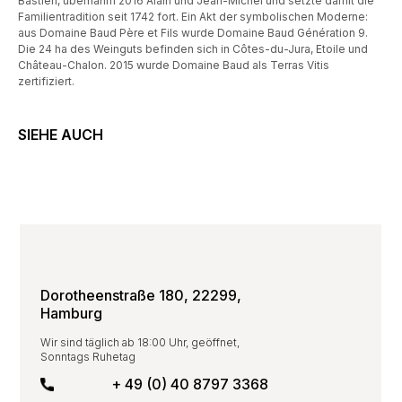
Bastien, übernahm 2016 Alain und Jean-Michel und setzte damit die
Familientradition seit 1742 fort. Ein Akt der symbolischen Moderne:
aus Domaine Baud Père et Fils wurde Domaine Baud Génération 9.
Die 24 ha des Weinguts befinden sich in Côtes-du-Jura, Etoile und
Château-Chalon. 2015 wurde Domaine Baud als Terras Vitis
zertifiziert.
SIEHE AUCH
Dorotheenstraße 180, 22299,
Hamburg
Wir sind täglich ab 18:00 Uhr, geöffnet,
Sonntags Ruhetag
+ 49 (0) 40 8797 3368