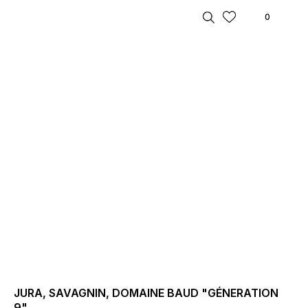
0
MENÜ/WEIN
SHOP
EVENTS & NEWS
ÜBER 
JURA, SAVAGNIN, DOMAINE BAUD "GÉNERATION
9"