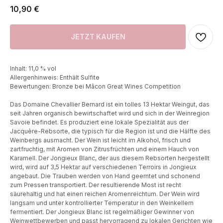
10,90
€
JETZT KAUFEN
Inhalt: 11,0 % vol
Allergenhinweis: Enthält Sulfite
Bewertungen: Bronze bei Mâcon Great Wines Competition
Das Domaine Chevallier Bernard ist ein tolles 13 Hektar Weingut, das
seit Jahren organisch bewirtschaftet wird und sich in der Weinregion
Savoie befindet. Es produziert eine lokale Spezialität aus der
Jacquère-Rebsorte, die typisch für die Region ist und die Hälfte des
Weinbergs ausmacht. Der Wein ist leicht im Alkohol, frisch und
zartfruchtig, mit Aromen von Zitrusfrüchten und einem Hauch von
Karamell. Der Jongieux Blanc, der aus diesem Rebsorten hergestellt
wird, wird auf 3,5 Hektar auf verschiedenen Terroirs in Jongieux
angebaut. Die Trauben werden von Hand geerntet und schonend
zum Pressen transportiert. Der resultierende Most ist recht
säurehaltig und hat einen reichen Aromenreichtum. Der Wein wird
langsam und unter kontrollierter Temperatur in den Weinkellern
fermentiert. Der Jongieux Blanc ist regelmäßiger Gewinner von
Weinwettbewerben und passt hervorragend zu lokalen Gerichten wie