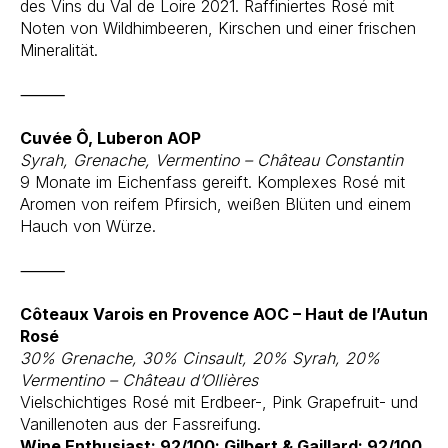
des Vins du Val de Loire 2021. Raffiniertes Rosé mit
Noten von Wildhimbeeren, Kirschen und einer frischen
Mineralität.
⸻
Cuvée Ô, Luberon AOP
Syrah, Grenache, Vermentino – Château Constantin
9 Monate im Eichenfass gereift. Komplexes Rosé mit
Aromen von reifem Pfirsich, weißen Blüten und einem
Hauch von Würze.
⸻
Côteaux Varois en Provence AOC – Haut de l’Autun
Rosé
30% Grenache, 30% Cinsault, 20% Syrah, 20%
Vermentino – Château d’Ollières
Vielschichtiges Rosé mit Erdbeer-, Pink Grapefruit- und
Vanillenoten aus der Fassreifung.
Wine Enthusiast: 92/100; Gilbert & Gaillard: 92/100.