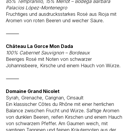
85% Tempranillo, 15% Merlot – Bodega Bárbara
Palacios López-Montenegro
Fruchtiges und ausdrucksstarkes Rosé aus Rioja mit
Aromen von roten Beeren und weicher Säure.
⸻
Château La Gorce Mon Dada
100% Cabernet Sauvignon – Bordeaux
Beeriges Rosé mit Noten von schwarzer
Johannisbeere, Kirsche und einem Hauch von Würze.
⸻
Domaine Grand Nicolet
Syrah, Grenache, Carignan, Cinsault
Ein klassischer Côtes du Rhône mit einer herrlichen
Balance zwischen Frucht und Würze. Saftige Aromen
von dunklen Beeren, reifen Kirschen und einem Hauch
von schwarzem Pfeffer. Am Gaumen weich, mit
samtigen Tanninen und feinen Kräuternoten aus der