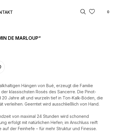
NTAKT
0
MIN DE MARLOUP“
alkhaltigen Hängen von Bué, erzeugt die Familie
 der klassischsten Rosés des Sancerre. Die Pinot-
d 20 Jahre alt und wurzeln tief in Ton-Kalk-Böden, die
ät verleihen. Geerntet wird ausschließlich von Hand.
ndzeit von maximal 24 Stunden wird schonend
g erfolgt mit natürlichen Hefen; im Anschluss reift
 auf der Feinhefe – für mehr Struktur und Finesse.