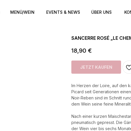
MENÜ/WEIN
EVENTS & NEWS
ÜBER UNS
KO
SANCERRE ROSÉ „LE CHE
18,90
€
JETZT KAUFEN
Im Herzen der Loire, auf den k
Picard seit Generationen einen
Noir-Reben sind im Schnitt run
dem Wein seine feine Mineralit
Nach einer kurzen Maischesta
pneumatisch gepresst. Die Gärun
der Wein vier bis sechs Monate